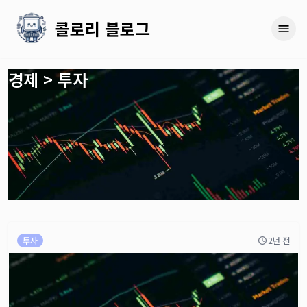
콜로리 블로그
경제 >
투자
투자
2년 전